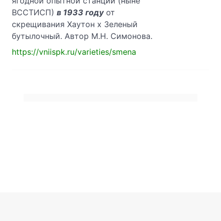
ягодной опытной станции (ныне
ВССТИСП)
в 1933 году
от
скрещивания Хаутон х Зеленый
бутылочный. Автор М.Н. Симонова.
https://vniispk.ru/varieties/smena