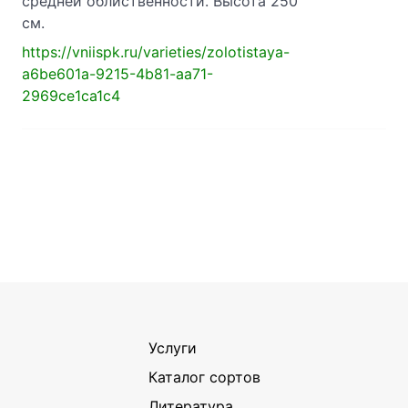
средней облиственности. Высота 250
см.
https://vniispk.ru/varieties/zolotistaya-
a6be601a-9215-4b81-aa71-
2969ce1ca1c4
Услуги
Каталог сортов
Литература