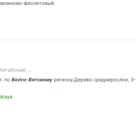
 малиново-фиолетовый.
итайская) ...
г. по
Волго-Вятскому
региону.Дерево среднерослое, 3-
iskaya